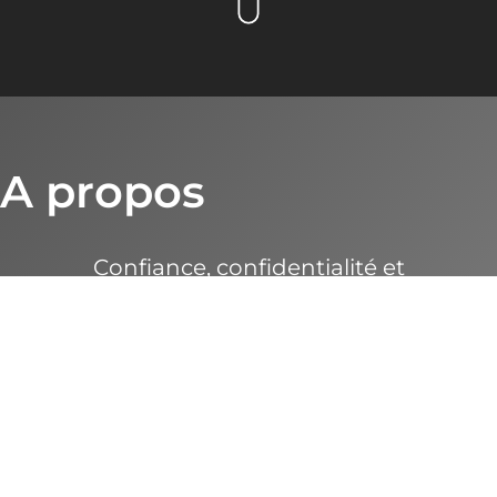
A propos
Confiance, confidentialité et
convivialité sont des valeurs chères à
la fiduciaire.
MH Sàrl est située à Courtelary, au
cœur du Jura-bernois. Grâce à sa
proximité du Grand-Chasseral, Mélissa
Hirschi comprend les réalités
économiques locales, et propose des